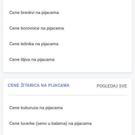
Cene breskvi na pijacama
Cene borovnice na pijacama
Cene lešnika na pijacama
Cene šljiva na pijacama
CENE ŽITARICA NA PIJACAMA
POGLEDAJ SVE
Cene kukuruza na pijacama
Cene lucerke (seno u balama) na pijacama