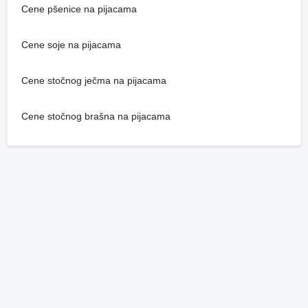
Cene pšenice na pijacama
Cene soje na pijacama
Cene stočnog ječma na pijacama
Cene stočnog brašna na pijacama