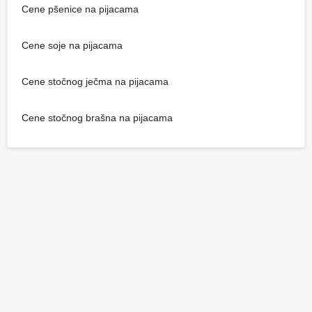
Cene pšenice na pijacama
Cene soje na pijacama
Cene stočnog ječma na pijacama
Cene stočnog brašna na pijacama