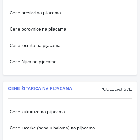
Cene breskvi na pijacama
Cene borovnice na pijacama
Cene lešnika na pijacama
Cene šljiva na pijacama
CENE ŽITARICA NA PIJACAMA
POGLEDAJ SVE
Cene kukuruza na pijacama
Cene lucerke (seno u balama) na pijacama