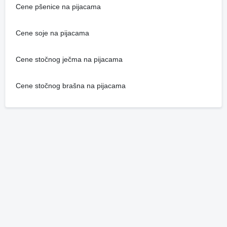
Cene pšenice na pijacama
Cene soje na pijacama
Cene stočnog ječma na pijacama
Cene stočnog brašna na pijacama