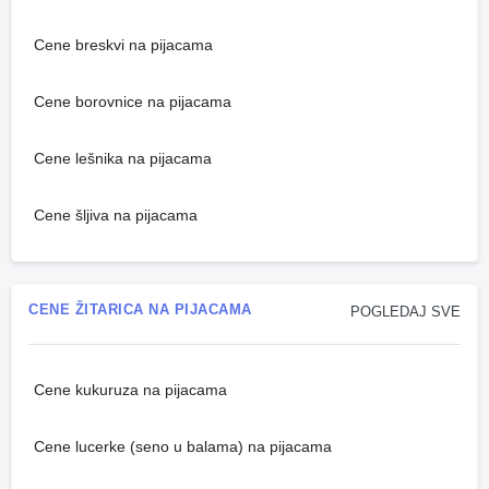
Cene breskvi na pijacama
Cene borovnice na pijacama
Cene lešnika na pijacama
Cene šljiva na pijacama
CENE ŽITARICA NA PIJACAMA
POGLEDAJ SVE
Cene kukuruza na pijacama
Cene lucerke (seno u balama) na pijacama