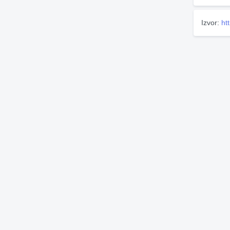
Izvor:
ht