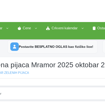
ar
Cene
Crkveni kalendar
Osta
Postavite BESPLATNO OGLAS kao fizičko lice!
ena pijaca Mramor 2025 oktobar 
R ZELENIH PIJACA
r