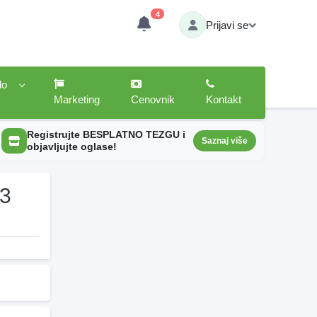
4
Prijavi se
lo
Marketing
Cenovnik
Kontakt
Registrujte BESPLATNO TEZGU i
Saznaj više
objavljujte oglase!
23