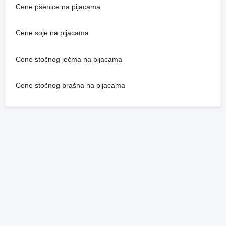
Cene pšenice na pijacama
Cene soje na pijacama
Cene stočnog ječma na pijacama
Cene stočnog brašna na pijacama