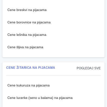
Cene breskvi na pijacama
Cene borovnice na pijacama
Cene lešnika na pijacama
Cene šljiva na pijacama
CENE ŽITARICA NA PIJACAMA
POGLEDAJ SVE
Cene kukuruza na pijacama
Cene lucerke (seno u balama) na pijacama