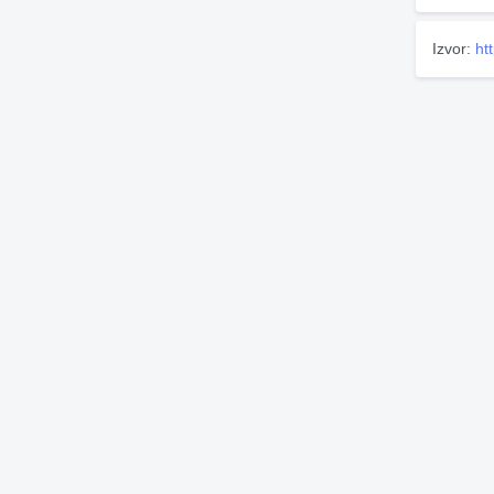
Izvor:
ht