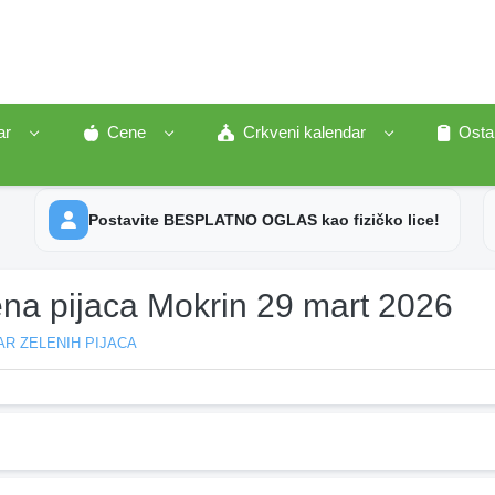
ar
Cene
Crkveni kalendar
Osta
Postavite BESPLATNO OGLAS kao fizičko lice!
ena pijaca Mokrin 29 mart 2026
R ZELENIH PIJACA