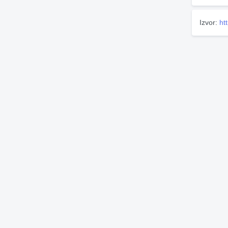
Izvor:
ht