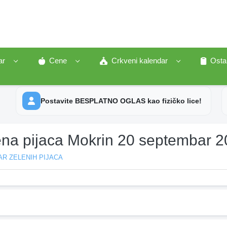
ar
Cene
Crkveni kalendar
Osta
Postavite BESPLATNO OGLAS kao fizičko lice!
ena pijaca Mokrin 20 septembar 
R ZELENIH PIJACA