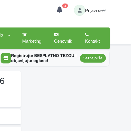
4
Prijavi se
lo
Marketing
Cenovnik
Kontakt
Registrujte BESPLATNO TEZGU i
Saznaj više
objavljujte oglase!
26