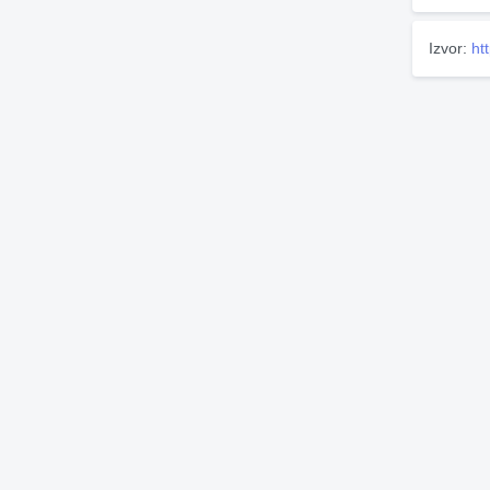
Izvor:
ht