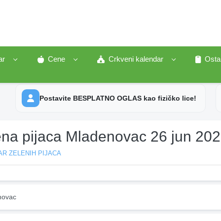
ar
Cene
Crkveni kalendar
Osta
Postavite BESPLATNO OGLAS kao fizičko lice!
ena pijaca Mladenovac 26 jun 20
R ZELENIH PIJACA
novac