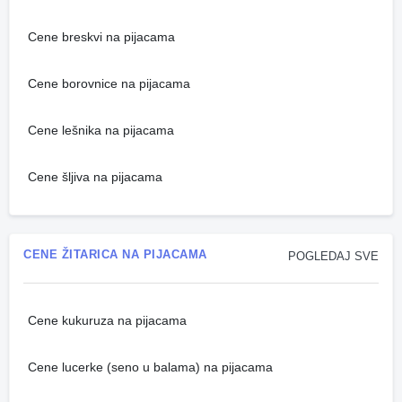
Cene breskvi na pijacama
Cene borovnice na pijacama
Cene lešnika na pijacama
Cene šljiva na pijacama
CENE ŽITARICA NA PIJACAMA
POGLEDAJ SVE
Cene kukuruza na pijacama
Cene lucerke (seno u balama) na pijacama