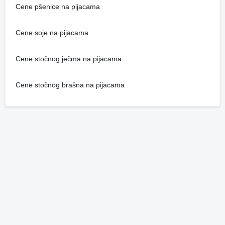
Cene pšenice na pijacama
Cene soje na pijacama
Cene stočnog ječma na pijacama
Cene stočnog brašna na pijacama