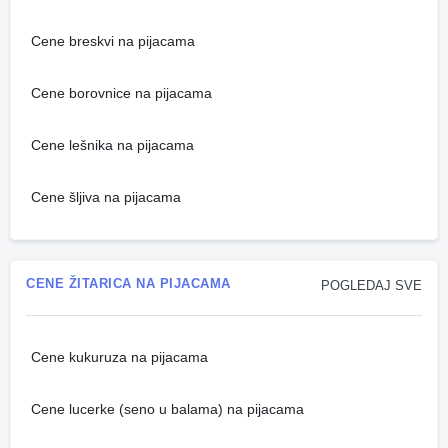
Cene breskvi na pijacama
Cene borovnice na pijacama
Cene lešnika na pijacama
Cene šljiva na pijacama
CENE ŽITARICA NA PIJACAMA
POGLEDAJ SVE
Cene kukuruza na pijacama
Cene lucerke (seno u balama) na pijacama