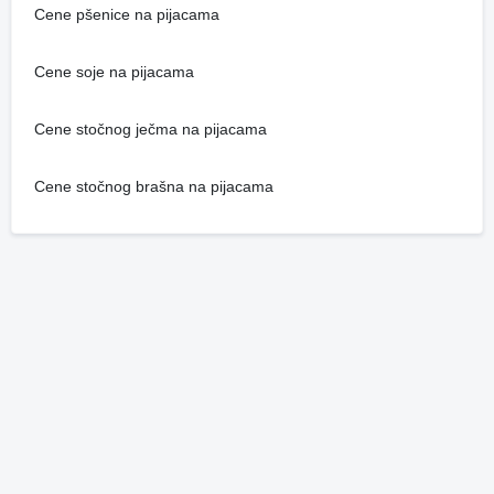
Cene pšenice na pijacama
Cene soje na pijacama
Cene stočnog ječma na pijacama
Cene stočnog brašna na pijacama