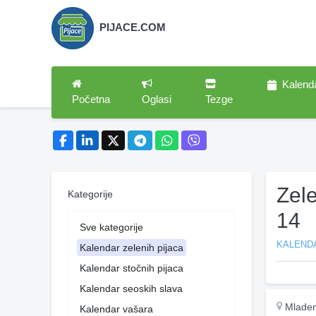
PIJACE.COM
Kalend
Početna
Oglasi
Tezge
Zel
Kategorije
14
Sve kategorije
KALENDA
Kalendar zelenih pijaca
Kalendar stočnih pijaca
Kalendar seoskih slava
Mlade
Kalendar vašara