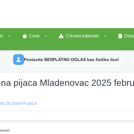
ar
Cene
Crkveni kalendar
Osta
Postavite BESPLATNO OGLAS kao fizičko lice!
ena pijaca Mladenovac 2025 febr
R ZELENIH PIJACA
novac