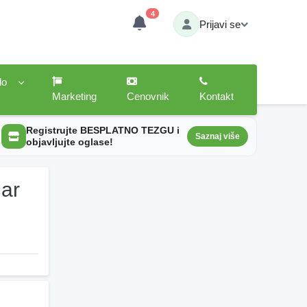
4
Prijavi se
lo
Marketing
Cenovnik
Kontakt
Registrujte BESPLATNO TEZGU i
Saznaj više
objavljujte oglase!
uar