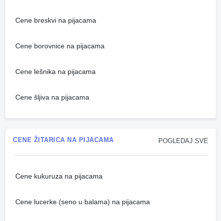
Cene breskvi na pijacama
Cene borovnice na pijacama
Cene lešnika na pijacama
Cene šljiva na pijacama
CENE ŽITARICA NA PIJACAMA
POGLEDAJ SVE
Cene kukuruza na pijacama
Cene lucerke (seno u balama) na pijacama