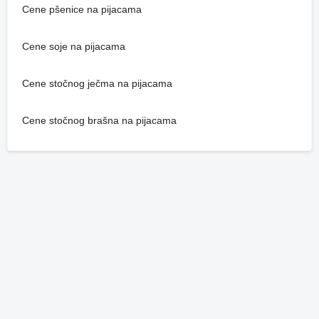
Cene pšenice na pijacama
Cene soje na pijacama
Cene stočnog ječma na pijacama
Cene stočnog brašna na pijacama