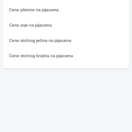
Cene pšenice na pijacama
Cene soje na pijacama
Cene stočnog ječma na pijacama
Cene stočnog brašna na pijacama