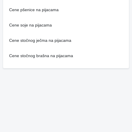
Cene pšenice na pijacama
Cene soje na pijacama
Cene stočnog ječma na pijacama
Cene stočnog brašna na pijacama