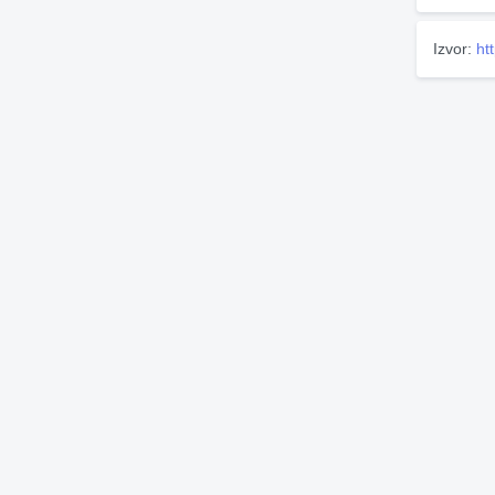
Izvor:
ht