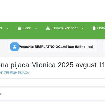
ar
Cene
Crkveni kalendar
Osta
Postavite BESPLATNO OGLAS kao fizičko lice!
ena pijaca Mionica 2025 avgust 1
R ZELENIH PIJACA
a