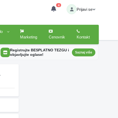
4
Prijavi se
lo
Marketing
Cenovnik
Kontakt
Registrujte BESPLATNO TEZGU i
Saznaj više
objavljujte oglase!
1