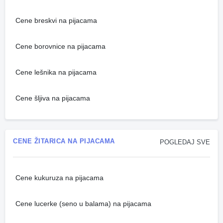
Cene breskvi na pijacama
Cene borovnice na pijacama
Cene lešnika na pijacama
Cene šljiva na pijacama
CENE ŽITARICA NA PIJACAMA
POGLEDAJ SVE
Cene kukuruza na pijacama
Cene lucerke (seno u balama) na pijacama