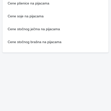
Cene pšenice na pijacama
Cene soje na pijacama
Cene stočnog ječma na pijacama
Cene stočnog brašna na pijacama