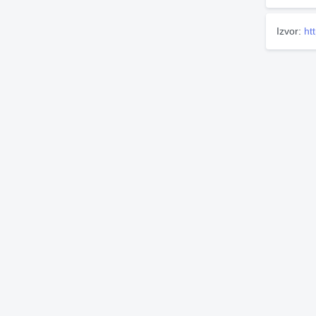
Izvor:
ht