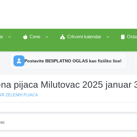
ar
Cene
Crkveni kalendar
Osta
Postavite BESPLATNO OGLAS kao fizičko lice!
na pijaca Milutovac 2025 januar 
R ZELENIH PIJACA
vac