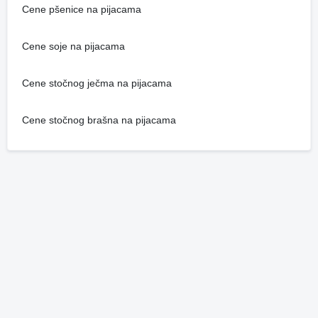
Cene pšenice na pijacama
Cene soje na pijacama
Cene stočnog ječma na pijacama
Cene stočnog brašna na pijacama