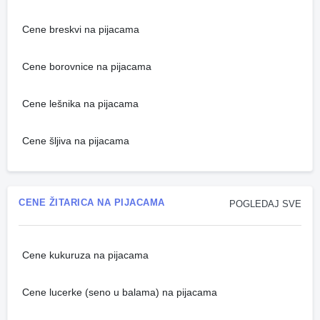
Cene breskvi na pijacama
Cene borovnice na pijacama
Cene lešnika na pijacama
Cene šljiva na pijacama
CENE ŽITARICA NA PIJACAMA
POGLEDAJ SVE
Cene kukuruza na pijacama
Cene lucerke (seno u balama) na pijacama