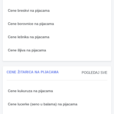
Cene breskvi na pijacama
Cene borovnice na pijacama
Cene lešnika na pijacama
Cene šljiva na pijacama
CENE ŽITARICA NA PIJACAMA
POGLEDAJ SVE
Cene kukuruza na pijacama
Cene lucerke (seno u balama) na pijacama