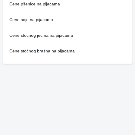
Cene pšenice na pijacama
Cene soje na pijacama
Cene stočnog ječma na pijacama
Cene stočnog brašna na pijacama