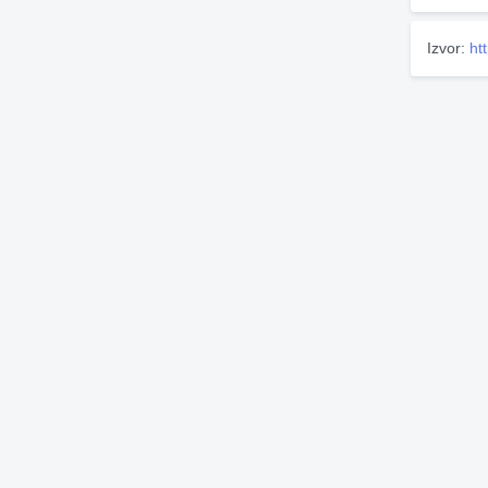
Izvor:
ht