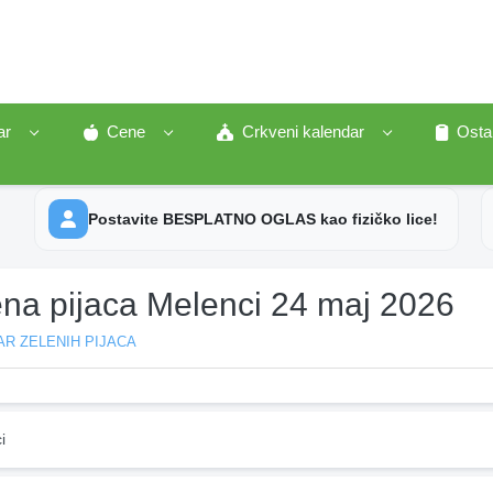
ar
Cene
Crkveni kalendar
Osta
Postavite BESPLATNO OGLAS kao fizičko lice!
ena pijaca Melenci 24 maj 2026
R ZELENIH PIJACA
i