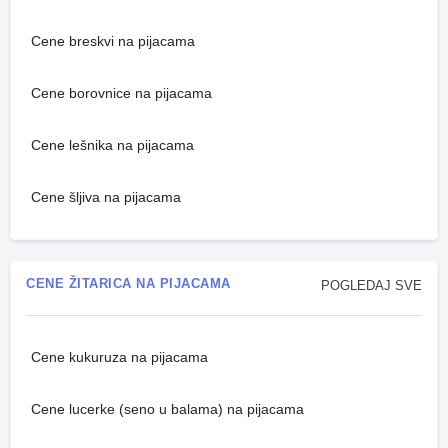
Cene breskvi na pijacama
Cene borovnice na pijacama
Cene lešnika na pijacama
Cene šljiva na pijacama
CENE ŽITARICA NA PIJACAMA
POGLEDAJ SVE
Cene kukuruza na pijacama
Cene lucerke (seno u balama) na pijacama