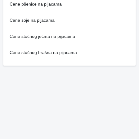
Cene pšenice na pijacama
Cene soje na pijacama
Cene stočnog ječma na pijacama
Cene stočnog brašna na pijacama