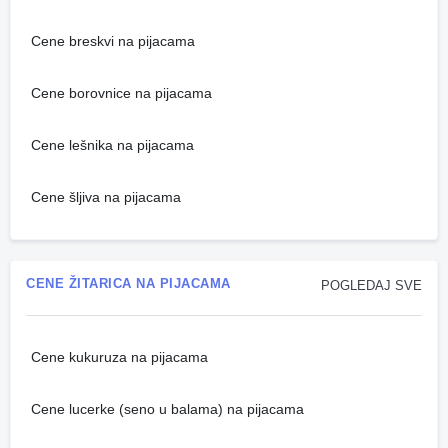
Cene breskvi na pijacama
Cene borovnice na pijacama
Cene lešnika na pijacama
Cene šljiva na pijacama
CENE ŽITARICA NA PIJACAMA
POGLEDAJ SVE
Cene kukuruza na pijacama
Cene lucerke (seno u balama) na pijacama