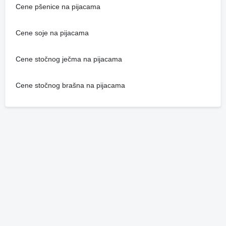
Cene pšenice na pijacama
Cene soje na pijacama
Cene stočnog ječma na pijacama
Cene stočnog brašna na pijacama