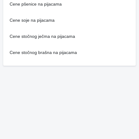
Cene pšenice na pijacama
Cene soje na pijacama
Cene stočnog ječma na pijacama
Cene stočnog brašna na pijacama