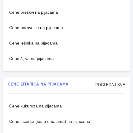
Cene breskvi na pijacama
Cene borovnice na pijacama
Cene lešnika na pijacama
Cene šljiva na pijacama
CENE ŽITARICA NA PIJACAMA
POGLEDAJ SVE
Cene kukuruza na pijacama
Cene lucerke (seno u balama) na pijacama