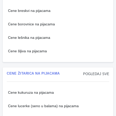
Cene breskvi na pijacama
Cene borovnice na pijacama
Cene lešnika na pijacama
Cene šljiva na pijacama
CENE ŽITARICA NA PIJACAMA
POGLEDAJ SVE
Cene kukuruza na pijacama
Cene lucerke (seno u balama) na pijacama