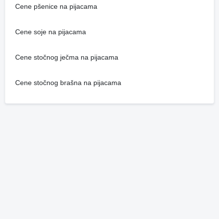
Cene pšenice na pijacama
Cene soje na pijacama
Cene stočnog ječma na pijacama
Cene stočnog brašna na pijacama