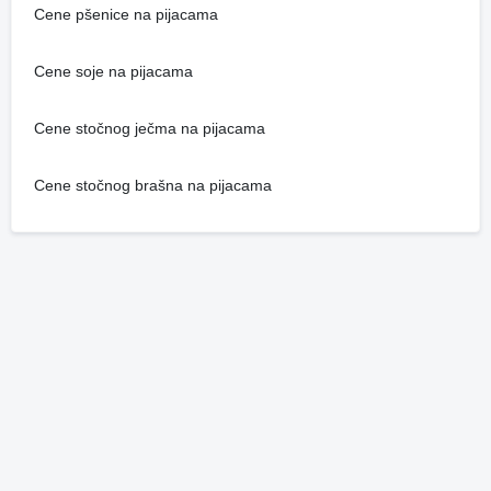
Cene pšenice na pijacama
Cene soje na pijacama
Cene stočnog ječma na pijacama
Cene stočnog brašna na pijacama