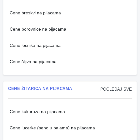
Cene breskvi na pijacama
Cene borovnice na pijacama
Cene lešnika na pijacama
Cene šljiva na pijacama
CENE ŽITARICA NA PIJACAMA
POGLEDAJ SVE
Cene kukuruza na pijacama
Cene lucerke (seno u balama) na pijacama