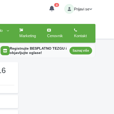
4
Prijavi se
lo
Marketing
Cenovnik
Kontakt
Registrujte BESPLATNO TEZGU i
Saznaj više
objavljujte oglase!
16