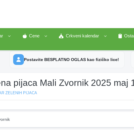
ar
Cene
Crkveni kalendar
Osta
Postavite BESPLATNO OGLAS kao fizičko lice!
na pijaca Mali Zvornik 2025 maj 
R ZELENIH PIJACA
ornik