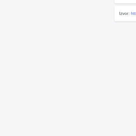
Izvor:
ht