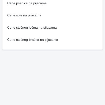
Cene pšenice na pijacama
Cene soje na pijacama
Cene stočnog ječma na pijacama
Cene stočnog brašna na pijacama