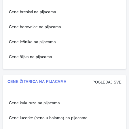
Cene breskvi na pijacama
Cene borovnice na pijacama
Cene lešnika na pijacama
Cene šljiva na pijacama
CENE ŽITARICA NA PIJACAMA
POGLEDAJ SVE
Cene kukuruza na pijacama
Cene lucerke (seno u balama) na pijacama