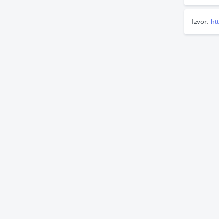
Izvor:
ht