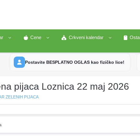
ar
Cene
Crkveni kalendar
Osta
Postavite BESPLATNO OGLAS kao fizičko lice!
ena pijaca Loznica 22 maj 2026
R ZELENIH PIJACA
a