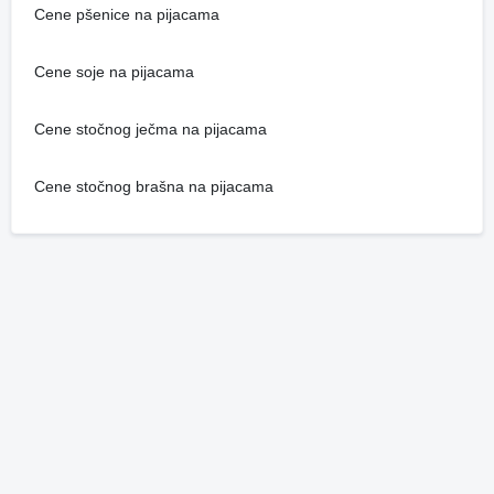
Cene pšenice na pijacama
Cene soje na pijacama
Cene stočnog ječma na pijacama
Cene stočnog brašna na pijacama