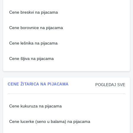
Cene breskvi na pijacama
Cene borovnice na pijacama
Cene lešnika na pijacama
Cene šljiva na pijacama
CENE ŽITARICA NA PIJACAMA
POGLEDAJ SVE
Cene kukuruza na pijacama
Cene lucerke (seno u balama) na pijacama