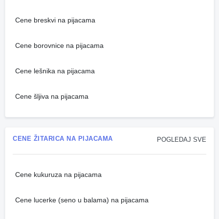
Cene breskvi na pijacama
Cene borovnice na pijacama
Cene lešnika na pijacama
Cene šljiva na pijacama
CENE ŽITARICA NA PIJACAMA
POGLEDAJ SVE
Cene kukuruza na pijacama
Cene lucerke (seno u balama) na pijacama