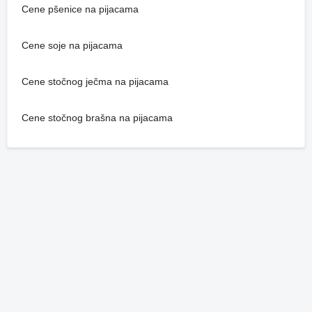
Cene pšenice na pijacama
Cene soje na pijacama
Cene stočnog ječma na pijacama
Cene stočnog brašna na pijacama