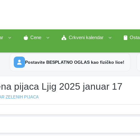
ar
Cene
Crkveni kalendar
Osta
Postavite BESPLATNO OGLAS kao fizičko lice!
na pijaca Ljig 2025 januar 17
R ZELENIH PIJACA