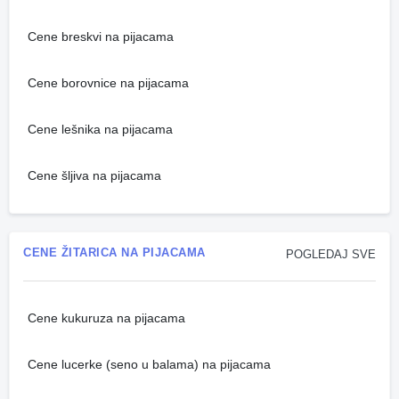
Cene breskvi na pijacama
Cene borovnice na pijacama
Cene lešnika na pijacama
Cene šljiva na pijacama
CENE ŽITARICA NA PIJACAMA
POGLEDAJ SVE
Cene kukuruza na pijacama
Cene lucerke (seno u balama) na pijacama