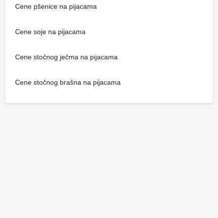
Cene pšenice na pijacama
Cene soje na pijacama
Cene stočnog ječma na pijacama
Cene stočnog brašna na pijacama