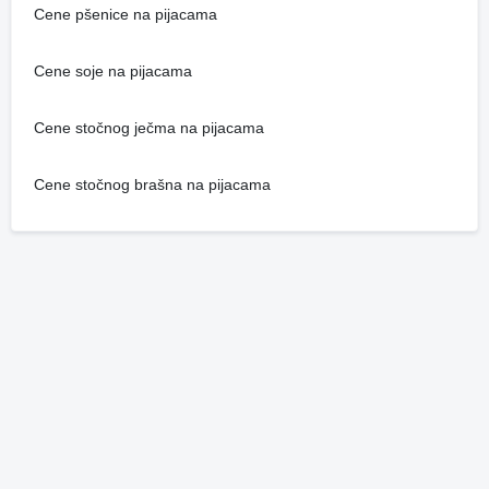
Cene pšenice na pijacama
Cene soje na pijacama
Cene stočnog ječma na pijacama
Cene stočnog brašna na pijacama