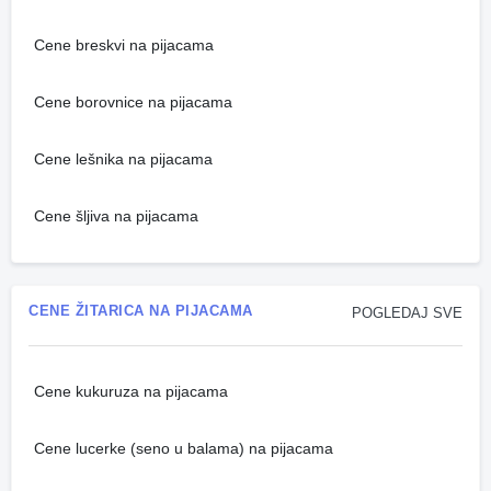
Cene breskvi na pijacama
Cene borovnice na pijacama
Cene lešnika na pijacama
Cene šljiva na pijacama
CENE ŽITARICA NA PIJACAMA
POGLEDAJ SVE
Cene kukuruza na pijacama
Cene lucerke (seno u balama) na pijacama