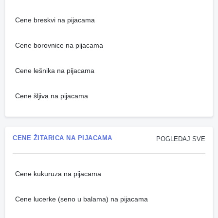
Cene breskvi na pijacama
Cene borovnice na pijacama
Cene lešnika na pijacama
Cene šljiva na pijacama
CENE ŽITARICA NA PIJACAMA
POGLEDAJ SVE
Cene kukuruza na pijacama
Cene lucerke (seno u balama) na pijacama