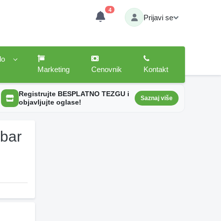
4
Prijavi se
lo
Marketing
Cenovnik
Kontakt
Registrujte BESPLATNO TEZGU i
Saznaj više
objavljujte oglase!
mbar