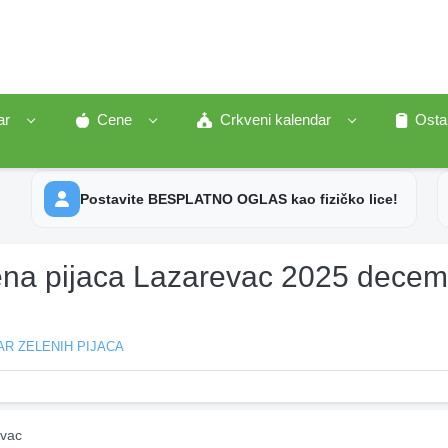
ar
Cene
Crkveni kalendar
Osta
Postavite BESPLATNO OGLAS kao fizičko lice!
ena pijaca Lazarevac 2025 dece
R ZELENIH PIJACA
vac