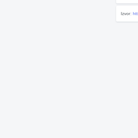
Izvor:
ht