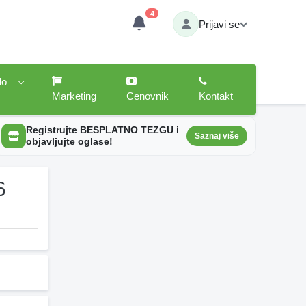
4
Prijavi se
lo
Marketing
Cenovnik
Kontakt
Registrujte BESPLATNO TEZGU i
Saznaj više
objavljujte oglase!
6