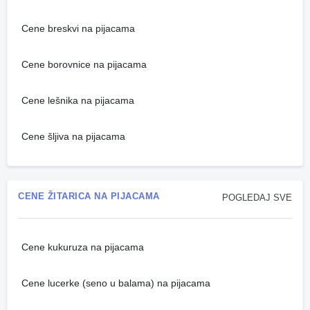
Cene breskvi na pijacama
Cene borovnice na pijacama
Cene lešnika na pijacama
Cene šljiva na pijacama
CENE ŽITARICA NA PIJACAMA
POGLEDAJ SVE
Cene kukuruza na pijacama
Cene lucerke (seno u balama) na pijacama