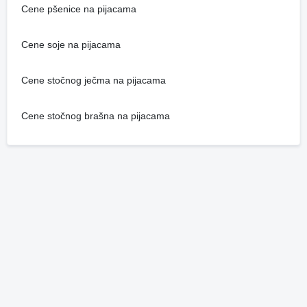
Cene pšenice na pijacama
Cene soje na pijacama
Cene stočnog ječma na pijacama
Cene stočnog brašna na pijacama