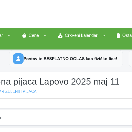
ar
Cene
Crkveni kalendar
Osta
Postavite BESPLATNO OGLAS kao fizičko lice!
ena pijaca Lapovo 2025 maj 11
R ZELENIH PIJACA
o