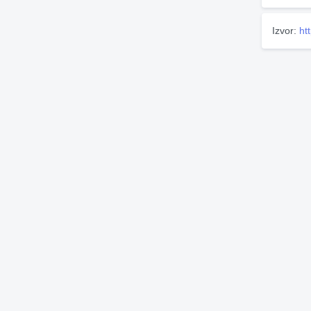
Izvor:
ht