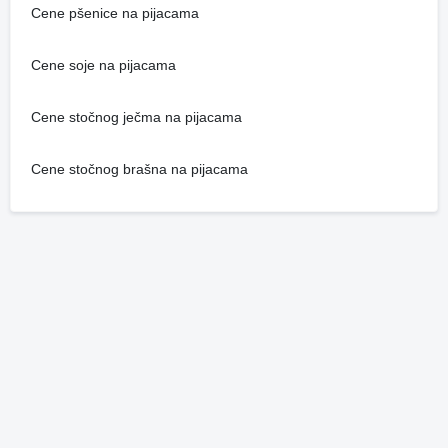
Cene pšenice na pijacama
Cene soje na pijacama
Cene stočnog ječma na pijacama
Cene stočnog brašna na pijacama