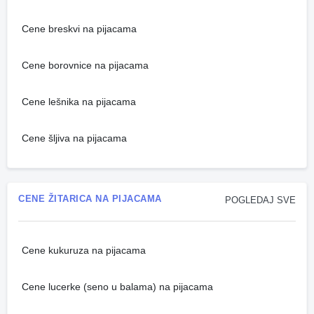
Cene breskvi na pijacama
Cene borovnice na pijacama
Cene lešnika na pijacama
Cene šljiva na pijacama
CENE ŽITARICA NA PIJACAMA
POGLEDAJ SVE
Cene kukuruza na pijacama
Cene lucerke (seno u balama) na pijacama