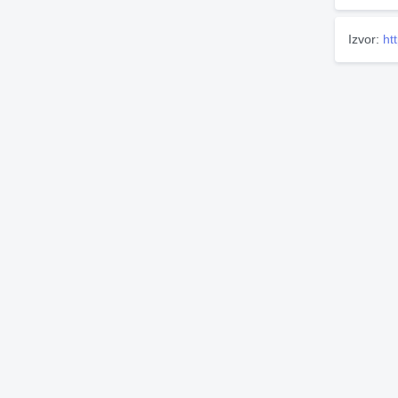
Izvor:
ht