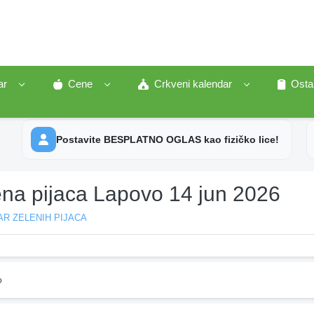
ar
Cene
Crkveni kalendar
Osta
Postavite BESPLATNO OGLAS kao fizičko lice!
ena pijaca Lapovo 14 jun 2026
R ZELENIH PIJACA
o