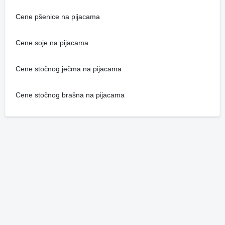
Cene pšenice na pijacama
Cene soje na pijacama
Cene stočnog ječma na pijacama
Cene stočnog brašna na pijacama