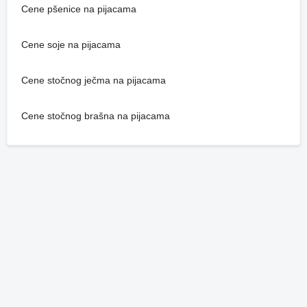
Cene pšenice na pijacama
Cene soje na pijacama
Cene stočnog ječma na pijacama
Cene stočnog brašna na pijacama