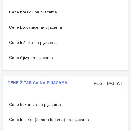
Cene breskvi na pijacama
Cene borovnice na pijacama
Cene lešnika na pijacama
Cene šljiva na pijacama
CENE ŽITARICA NA PIJACAMA
POGLEDAJ SVE
Cene kukuruza na pijacama
Cene lucerke (seno u balama) na pijacama