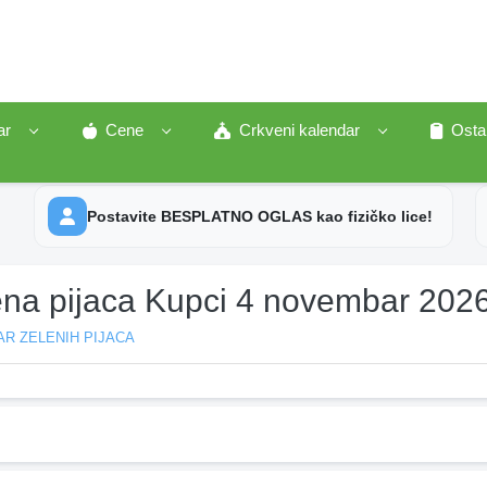
ar
Cene
Crkveni kalendar
Osta
Postavite BESPLATNO OGLAS kao fizičko lice!
ena pijaca Kupci 4 novembar 202
R ZELENIH PIJACA