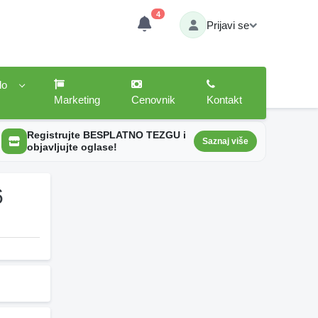
4
Prijavi se
lo
Marketing
Cenovnik
Kontakt
Registrujte BESPLATNO TEZGU i
Saznaj više
objavljujte oglase!
6