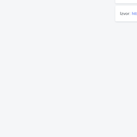
Izvor:
ht