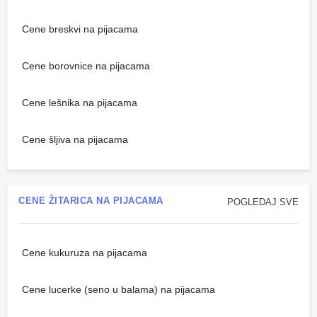
Cene breskvi na pijacama
Cene borovnice na pijacama
Cene lešnika na pijacama
Cene šljiva na pijacama
CENE ŽITARICA NA PIJACAMA
POGLEDAJ SVE
Cene kukuruza na pijacama
Cene lucerke (seno u balama) na pijacama