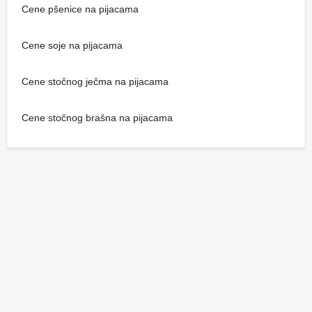
Cene pšenice na pijacama
Cene soje na pijacama
Cene stočnog ječma na pijacama
Cene stočnog brašna na pijacama