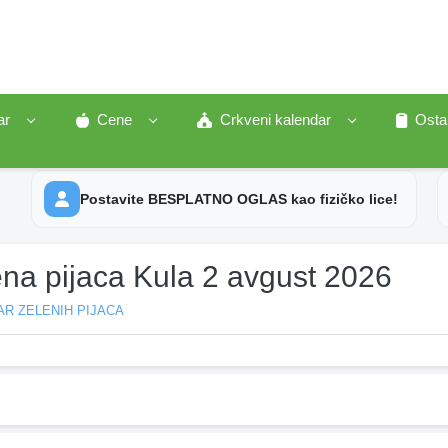
ar
Cene
Crkveni kalendar
Osta
Postavite BESPLATNO OGLAS kao fizičko lice!
ena pijaca Kula 2 avgust 2026
R ZELENIH PIJACA