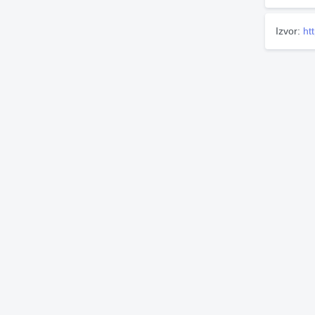
Izvor:
ht