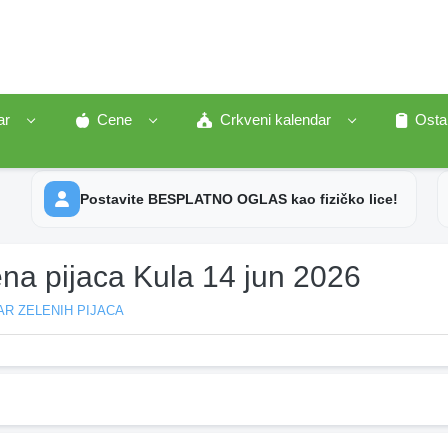
ar
Cene
Crkveni kalendar
Osta
Postavite BESPLATNO OGLAS kao fizičko lice!
ena pijaca Kula 14 jun 2026
R ZELENIH PIJACA