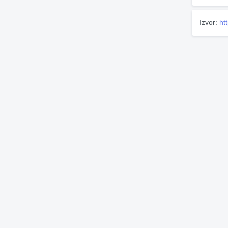
Izvor:
ht