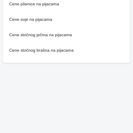
Cene pšenice na pijacama
Cene soje na pijacama
Cene stočnog ječma na pijacama
Cene stočnog brašna na pijacama