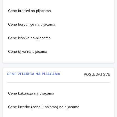
Cene breskvi na pijacama
Cene borovnice na pijacama
Cene lešnika na pijacama
Cene šljiva na pijacama
CENE ŽITARICA NA PIJACAMA
POGLEDAJ SVE
Cene kukuruza na pijacama
Cene lucerke (seno u balama) na pijacama