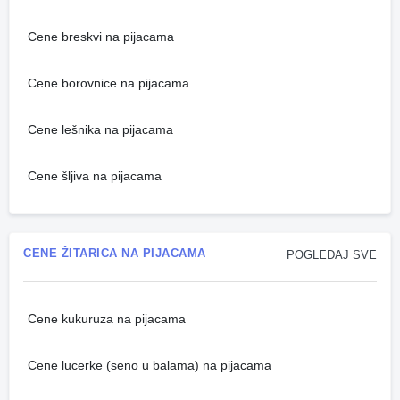
Cene breskvi na pijacama
Cene borovnice na pijacama
Cene lešnika na pijacama
Cene šljiva na pijacama
CENE ŽITARICA NA PIJACAMA
POGLEDAJ SVE
Cene kukuruza na pijacama
Cene lucerke (seno u balama) na pijacama