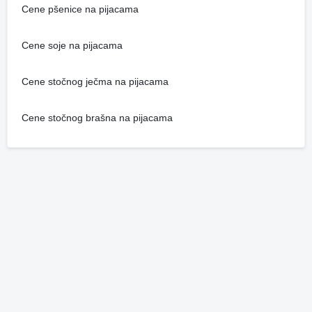
Cene pšenice na pijacama
Cene soje na pijacama
Cene stočnog ječma na pijacama
Cene stočnog brašna na pijacama