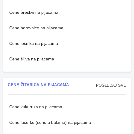
Cene breskvi na pijacama
Cene borovnice na pijacama
Cene lešnika na pijacama
Cene šljiva na pijacama
CENE ŽITARICA NA PIJACAMA
POGLEDAJ SVE
Cene kukuruza na pijacama
Cene lucerke (seno u balama) na pijacama