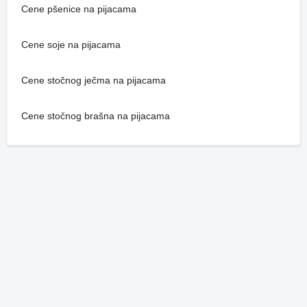
Cene pšenice na pijacama
Cene soje na pijacama
Cene stočnog ječma na pijacama
Cene stočnog brašna na pijacama