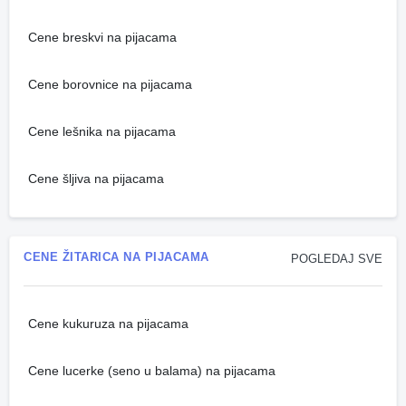
Cene breskvi na pijacama
Cene borovnice na pijacama
Cene lešnika na pijacama
Cene šljiva na pijacama
CENE ŽITARICA NA PIJACAMA
POGLEDAJ SVE
Cene kukuruza na pijacama
Cene lucerke (seno u balama) na pijacama